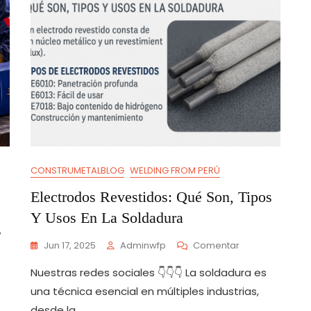
CONSTRUMETALBLOG
WELDING FROM PERÚ
Electrodos Revestidos: Qué Son, Tipos
Y Usos En La Soldadura
s
En
Jun 17, 2025
Adminwfp
Comentar
Electrodos
Nuestras redes sociales 👇👇👇 La soldadura es
Revestidos:
Qué
una técnica esencial en múltiples industrias,
Son,
desde la