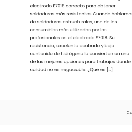
El
electrodo E7018 correcto para obtener
Electro
soldaduras más resistentes Cuando hablamo
E7018
de soldaduras estructurales, uno de los
Correc
Para
consumibles más utilizados por los
Obtene
profesionales es el electrodo E7018. Su
Soldad
Más
resistencia, excelente acabado y bajo
Resiste
contenido de hidrógeno lo convierten en una
de las mejores opciones para trabajos donde 
calidad no es negociable. ¿Qué es […]
Co