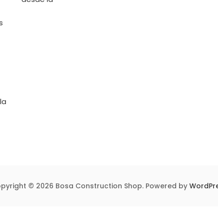
Tipos
Y
do
Usos
s
En
to
La
Soldadura
r
uras
ntes
la
pyright © 2026 Bosa Construction Shop. Powered by
WordPr