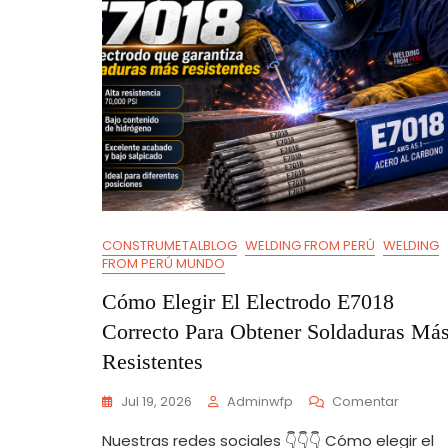
CONSTRUMETALBLOG
WELDING FROM PERÚ
WELDING
FROM PERÚ MUNDO
Cómo Elegir El Electrodo E7018
Correcto Para Obtener Soldaduras Má
Resistentes
En
Jul 19, 2026
Adminwfp
Comentar
Cómo
Nuestras redes sociales 👇👇👇 Cómo elegir el
Elegir