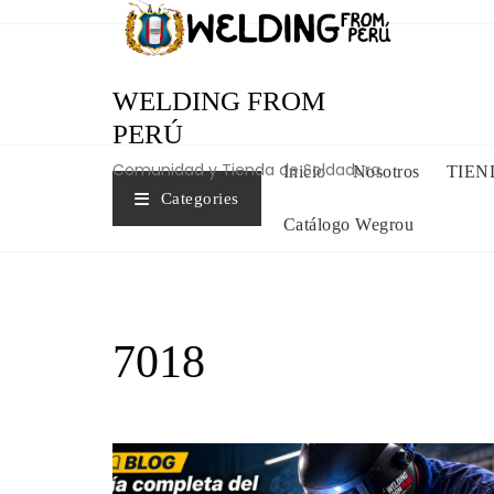
Skip
to
content
WELDING FROM
PERÚ
Comunidad y Tienda de Soldadura.
Inicio
Nosotros
TIEN
Categories
Catálogo Wegrou
7018