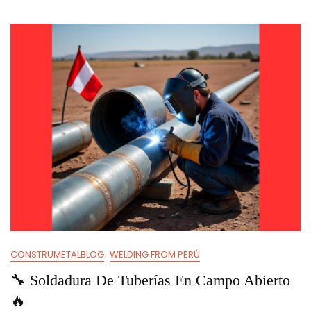
Precisión
Y
Velocidad
En
Tu
Taller.
CONSTRUMETALBLOG
WELDING FROM PERÚ
🔧 Soldadura De Tuberías En Campo Abierto
🔥