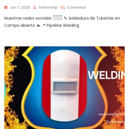
En
Jun 7, 2025
Adminwfp
Comentar
🔧
Nuestras redes sociales 👇👇👇 🔧 Soldadura de Tuberías en
Soldadura
De
Campo Abierto 🔥 📍 Pipeline Welding
Tuberías
En
Campo
Abierto
🔥