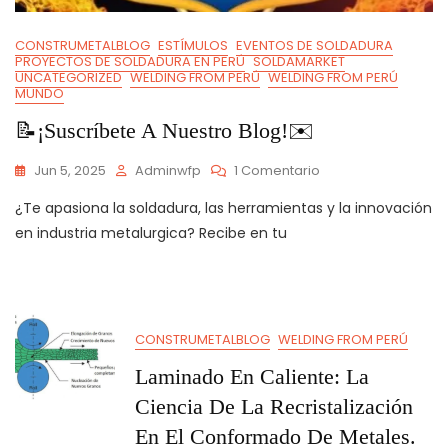
CONSTRUMETALBLOG
ESTÍMULOS
EVENTOS DE SOLDADURA
PROYECTOS DE SOLDADURA EN PERÚ
SOLDAMARKET
UNCATEGORIZED
WELDING FROM PERÚ
WELDING FROM PERÚ
MUNDO
📝¡Suscríbete A Nuestro Blog!✉️
En
Jun 5, 2025
Adminwfp
1 Comentario
📝
¿Te apasiona la soldadura, las herramientas y la innovación
¡Suscríbete
A
en industria metalurgica? Recibe en tu
Nuestro
Blog!
✉️
CONSTRUMETALBLOG
WELDING FROM PERÚ
Laminado En Caliente: La
Ciencia De La Recristalización
En El Conformado De Metales.