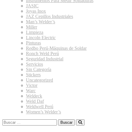
Instrumentos Para Medir Soldaduras
JASIC
Joyas Inox
JAZ Cepillos Industriales
Man’s Welder’s
Miller
Limpieza
Lincoln Electric
Pinturas
Redbo Perú-Máquinas de Soldar
Ronch Weld Perú
Seguridad Industrial
Servicios
Sin Categoría
Stickers
Uncategorized
Victor
Warc
Weldeck
Weld Daf
Weldwell Perú
Women’s Welder’s
Buscar: