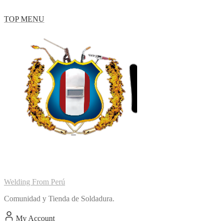
Skip
TOP MENU
to
content
Welding From Perú
Comunidad y Tienda de Soldadura.
My Account