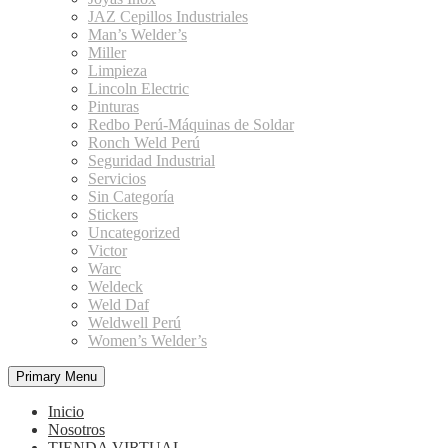
JAZ Cepillos Industriales
Man’s Welder’s
Miller
Limpieza
Lincoln Electric
Pinturas
Redbo Perú-Máquinas de Soldar
Ronch Weld Perú
Seguridad Industrial
Servicios
Sin Categoría
Stickers
Uncategorized
Victor
Warc
Weldeck
Weld Daf
Weldwell Perú
Women’s Welder’s
Primary Menu
Inicio
Nosotros
TIENDA VIRTUAL