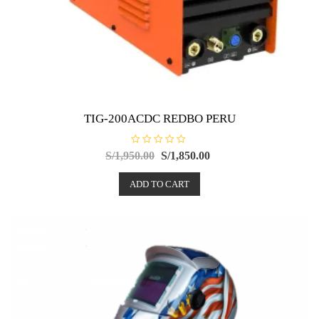
TIG-200ACDC REDBO PERU
R
S/
1,950.00
S/
1,850.00
a
t
e
ADD TO CART
d
0
o
u
t
o
f
5