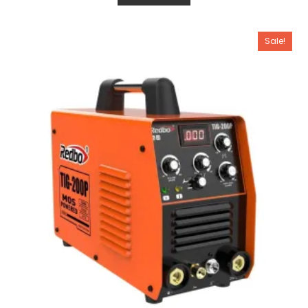
e
d
0
o
u
Sale!
t
o
f
5