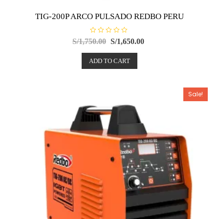
TIG-200P ARCO PULSADO REDBO PERU
R
S/
1,750.00
S/
1,650.00
a
t
e
ADD TO CART
d
0
o
u
t
o
Sale!
f
5