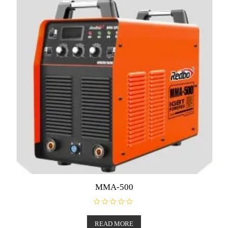
MMA-500
R
a
t
READ MORE