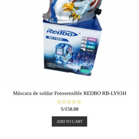
Máscara de soldar Fotosensible REDBO RB-LY93H
R
S/
150.00
a
t
e
ADD TO CART
d
0
o
u
t