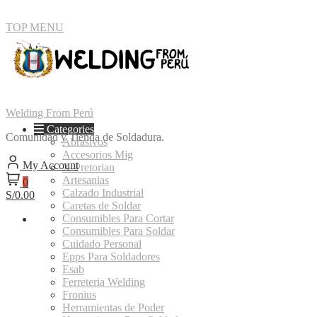
Skip
TOP MENU
to
content
Welding From Perú
Categories
Comunidad y Tienda de Soldadura.
Abrasivos
Accesorios Mig
My Account
X-Pretorian
Artesanias
0
Calzado Industrial
S/0.00
Caretas de Soldar
Consumibles Para Cortar
Consumibles Para Soldar
Cuidado Personal
Epps Para Soldadores
Esab
Ferreteria Welding
Fronius
Herramientas de Poder