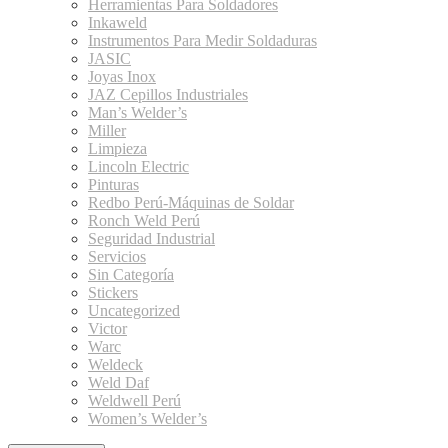
Herramientas Para Soldadores
Inkaweld
Instrumentos Para Medir Soldaduras
JASIC
Joyas Inox
JAZ Cepillos Industriales
Man’s Welder’s
Miller
Limpieza
Lincoln Electric
Pinturas
Redbo Perú-Máquinas de Soldar
Ronch Weld Perú
Seguridad Industrial
Servicios
Sin Categoría
Stickers
Uncategorized
Victor
Warc
Weldeck
Weld Daf
Weldwell Perú
Women’s Welder’s