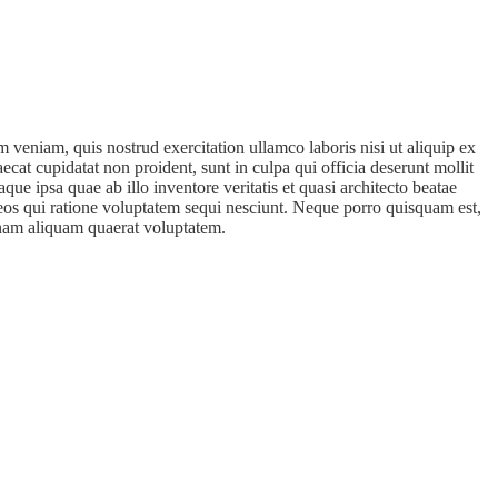
 veniam, quis nostrud exercitation ullamco laboris nisi ut aliquip ex
ecat cupidatat non proident, sunt in culpa qui officia deserunt mollit
e ipsa quae ab illo inventore veritatis et quasi architecto beatae
 eos qui ratione voluptatem sequi nesciunt. Neque porro quisquam est,
gnam aliquam quaerat voluptatem.