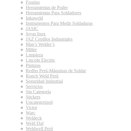
Fronius
Herramientas de Poder
Herramientas Para Soldadores
Inkaweld
Instrumentos Para Medir Soldaduras
JASIC
Joyas Inox
JAZ Cepillos Industriales
Man’s Welder’s
Miller
Limpieza
Lincoln Electric
Pinturas
Redbo Perú-Máquinas de Soldar
Ronch Weld Perú
Seguridad Industrial
Servicios
Sin Categoría
Stickers
Uncategorized
Victor
Warc
Weldeck
Weld Daf
Weldwell Perú