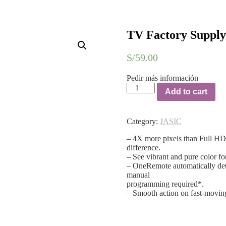
TV Factory Suppl
S/
59.00
Pedir más información
TV
Add to cart
Factory
Supply
Charger
Category:
JASIC
5V
2A
– 4X more pixels than Full HD m
US
difference.
quantity
– See vibrant and pure color for
– OneRemote automatically dete
manual
programming required*.
– Smooth action on fast-movin