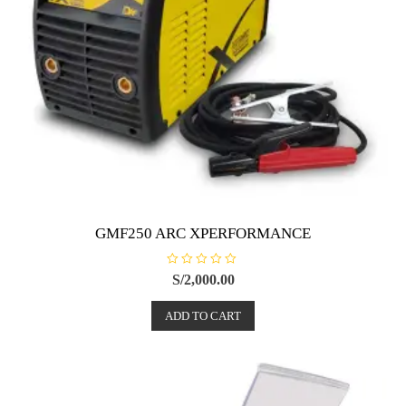
GMF250 ARC XPERFORMANCE
R
S/
2,000.00
a
t
e
ADD TO CART
d
0
o
u
t
o
f
5