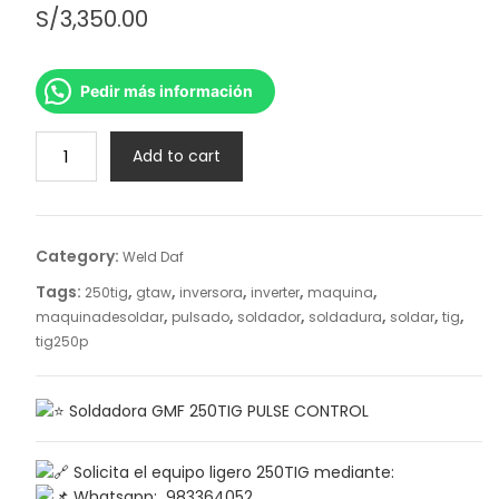
S/
3,350.00
Pedir más información
GMF
Add to cart
250TIG
PULSE
CONTROL
quantity
Category:
Weld Daf
Tags:
,
,
,
,
,
250tig
gtaw
inversora
inverter
maquina
,
,
,
,
,
,
maquinadesoldar
pulsado
soldador
soldadura
soldar
tig
tig250p
Soldadora GMF 250TIG PULSE CONTROL
Solicita el equipo ligero 250TIG mediante:
Whatsapp: 983364052